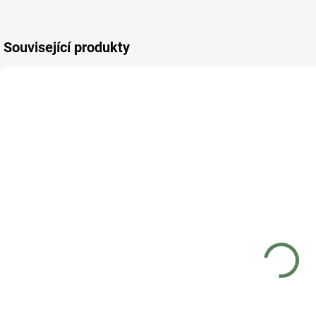
Související produkty
211-M
211
MOMENTÁLNĚ
IHNED K ODESLÁNÍ
NEDOSTUPNÉ
(>5 BAL)
COBRA PL 2t -
COBRA PL 2t -
C
lano metráž
lano svazek
l
100 m
75 Kč
5 290 Kč
61,98 Kč bez DPH
4 371,90 Kč bez
4
Detail
DPH