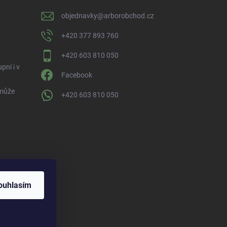
objednavky
@
arborobchod.cz
+420 377 893 760
+420 603 810 050
pní i v
Facebook
 může
+420 603 810 050
ofil na dTest.cz
ouhlasím