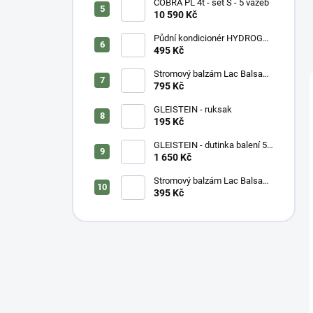
COBRA PL 4t - set S - 5 vazeb
10 590 Kč
Půdní kondicionér HYDROGEL
- vážený
495 Kč
Stromový balzám Lac Balsam
- kyblík
795 Kč
GLEISTEIN - ruksak
195 Kč
GLEISTEIN - dutinka balení 50
m
1 650 Kč
Stromový balzám Lac Balsam
- tuba
395 Kč