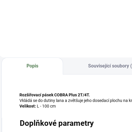
Do košíku
COBRA PL 2t - lano
- metráž
COBRA PL 2t - lano
C
svazek 100 m
s
Popis
Související soubory 
Rozšiřovací pásek COBRA Plus 2T/4T.
Vkládá se do dutiny lana a zvětšuje jeho dosedací plochu na 
Velikost:
L - 100 cm
Doplňkové parametry