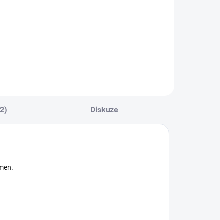
Do košíku
OBRA PL 4t - lano
vazek 50 m
(2)
Diskuze
kmen.