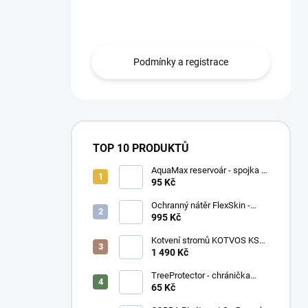
n
smlouvou mohou zboží odebírat na
í
fakturu s 30ti denní splatností
p
a
Podmínky a registrace
n
e
l
TOP 10 PRODUKTŮ
AquaMax reservoár - spojka 3
mm
95 Kč
Ochranný nátěr FlexSkin -
kyblík
995 Kč
Kotvení stromů KOTVOS KSK-
Z - set
1 490 Kč
TreeProtector - chránička
zelená
65 Kč