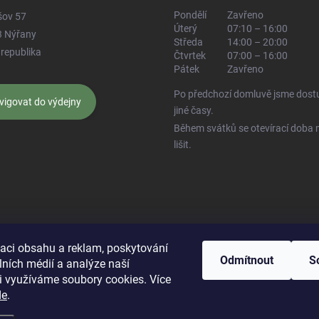
Pondělí
Zavřeno
šov 57
Úterý
07:10 – 16:00
3 Nýřany
Středa
14:00 – 20:00
republika
Čtvrtek
07:00 – 16:00
Pátek
Zavřeno
Po předchozí domluvě jsme dostu
vigovat do výdejny
jiné časy.
Během svátků se otevírací doba
lišit.
 Živéfirmy.cz
Najdete nás na InfoDnes.cz
Hodnocení na Heureka.cz
Pr
zaci obsahu a reklam, poskytování
Odmítnout
S
lních médií a analýze naší
i využíváme soubory cookies. Více
de
.