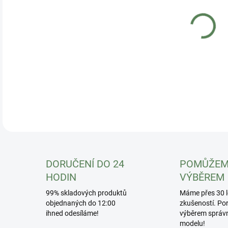
DO:
12.
COB
DETA
DORUČENÍ DO 24
POMŮŽEM
HODIN
VÝBĚREM
99% skladových produktů
Máme přes 30 l
objednaných do 12:00
zkušeností. Po
ihned odesíláme!
výběrem správ
modelu!