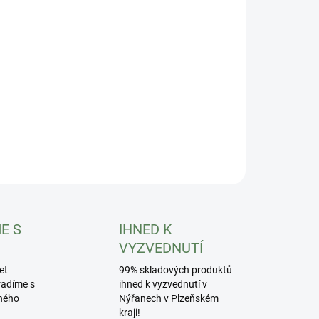
8.2026
−
+
Přidat do košíku
RA PL 2t/4t - pásek L
ILNÍ INFORMACE
ZEPTAT SE
HLÍDAT
E S
IHNED K
VYZVEDNUTÍ
et
99% skladových produktů
radíme s
ihned k vyzvednutí v
ného
Nýřanech v Plzeňském
kraji!