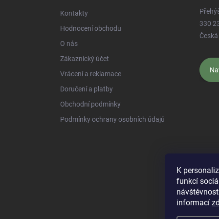
Přehý
Kontakty
330 2
Hodnocení obchodu
Česká 
O nás
Zákaznický účet
Na
Vrácení a reklamace
Doručení a platby
Obchodní podmínky
Podmínky ochrany osobních údajů
Najdete nás na
K personali
funkcí sociá
návštěvnost
informací
z