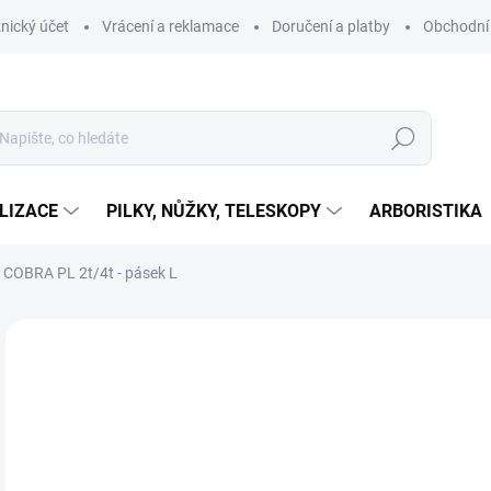
nický účet
Vrácení a reklamace
Doručení a platby
Obchodní
Hledat
LIZACE
PILKY, NŮŽKY, TELESKOPY
ARBORISTIKA
COBRA PL 2t/4t - pásek L
ZNAČKA:
PBS BAUMSICHERUNGPRODUKTE
1
103
Měr
IHN
cena
MŮŽ