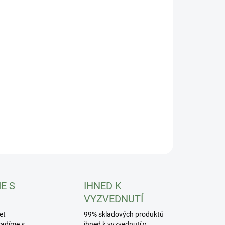
8.2026
−
+
Přidat do košíku
ikální půdní kondicionér TERRACOTTEM Arbor
ILNÍ INFORMACE
ZEPTAT SE
HLÍDAT
E S
IHNED K
VYZVEDNUTÍ
et
99% skladových produktů
radíme s
ihned k vyzvednutí v