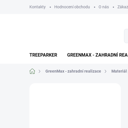
Přejít
Kontakty
Hodnocení obchodu
O nás
Zákaz
na
obsah
TREEPARKER
GREENMAX - ZAHRADNÍ REA
Domů
GreenMax - zahradní realizace
Materiál 
P
o
Výhody pro
s
registrované
t
r
zákazniky
a
n
Naši zákazníci s podepsanou