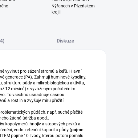
ného
Nýřanech v Plzeňském
kraji!
(4)
Diskuze
lně vyvinut pro sázení stromů a keřů. Hlavní
vé generace (PA). Zahrnují huminové kyseliny,
u, strukturu půdy a mikrobiologickou aktivitu,
tí až 12 měsíců) s vyváženým počátečním
ojivo. To všechno usnadňuje časnou
ů a rostlin a zvyšuje míru přežití
problematických půdách, např. suché písčité
 nebo žádná údržba apod..
ěs
kopolymerů, hnojiv a stopových prvků a
řenění, vodní retenční kapacitu půdy (
pojme
TEM pojme 10 l vody, kterou potom pomalu