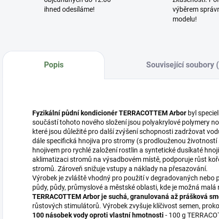
ihned odesíláme!
výběrem správ
modelu!
Popis
Související soubory 
Fyzikální půdní kondicionér TERRACOTTEM
Arbor
byl specie
součástí tohoto nového složení jsou polyakrylové polymery no
které jsou důležité pro další zvýšení schopnosti zadržovat vod
dále specifická hnojiva pro stromy (s prodlouženou životnos
hnojivem pro rychlé založení rostlin a syntetické dusíkaté hn
aklimatizaci stromů na výsadbovém místě, podporuje růst kořen
stromů. Zároveň snižuje vstupy a náklady na přesazování.
Výrobek je zvláště vhodný pro použití v degradovaných nebo 
půdy, půdy, průmyslové a městské oblasti, kde je možná malá
TERRACOTTEM Arbor je suchá, granulovaná až prášková sm
růstových stimulátorů. Výrobek zvyšuje klíčivost semen, proko
100 násobek vody oproti vlastní hmotnosti
- 100 g TERRACOT