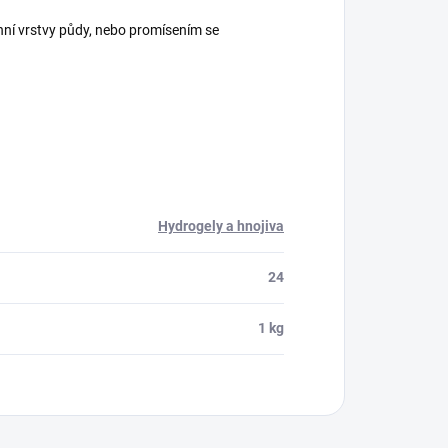
hní vrstvy půdy, nebo promísením se
Hydrogely a hnojiva
24
1 kg