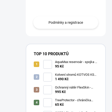
n
smlouvou mohou zboží odebírat na
í
fakturu s 30ti denní splatností
p
a
Podmínky a registrace
n
e
l
TOP 10 PRODUKTŮ
AquaMax reservoár - spojka 3
mm
95 Kč
Kotvení stromů KOTVOS KSK-
Z - set
1 490 Kč
Ochranný nátěr FlexSkin -
kyblík
995 Kč
TreeProtector - chránička
zelená
65 Kč