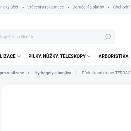
nický účet
Vrácení a reklamace
Doručení a platby
Obchodní
Hledat
LIZACE
PILKY, NŮŽKY, TELESKOPY
ARBORISTIKA
pro realizace
Hydrogely a hnojiva
Půdní kondicionér TERRAC
ZNAČKA:
TERRACOTTEM
5
458
Měr
IHN
cena
MŮŽ