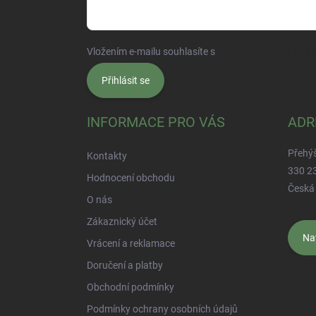
Vložením e-mailu souhlasíte s
podmínkami ochrany o
Přihlásit se
INFORMACE PRO VÁS
ADR
Přehý
Kontakty
330 2
Hodnocení obchodu
Česká 
O nás
Zákaznický účet
Na
Vrácení a reklamace
Doručení a platby
Obchodní podmínky
Podmínky ochrany osobních údajů