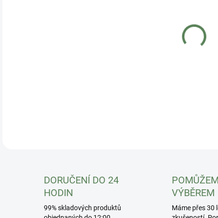
DO:
11.
Fyz
DETA
DORUČENÍ DO 24
POMŮŽEM
HODIN
VÝBĚREM
99% skladových produktů
Máme přes 30 l
objednaných do 12:00
zkušeností. Po