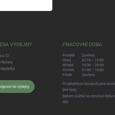
sobních údajů
ESA VÝDEJNY
PRACOVNÍ DOBA
Pondělí
Zavřeno
šov 57
Úterý
07:10 – 16:00
3 Nýřany
Středa
14:00 – 20:00
republika
Čtvrtek
07:00 – 16:00
Pátek
Zavřeno
Po předchozí domluvě jsme dostu
vigovat do výdejny
jiné časy.
Během svátků se otevírací doba
lišit.