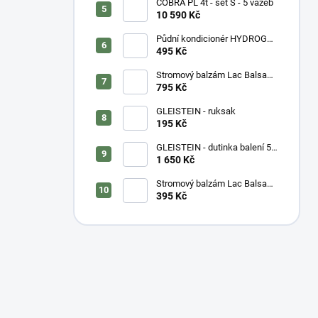
COBRA PL 4t - set S - 5 vazeb
10 590 Kč
Půdní kondicionér HYDROGEL
- vážený
495 Kč
Stromový balzám Lac Balsam
- kyblík
795 Kč
GLEISTEIN - ruksak
195 Kč
GLEISTEIN - dutinka balení 50
m
1 650 Kč
Stromový balzám Lac Balsam
- tuba
395 Kč