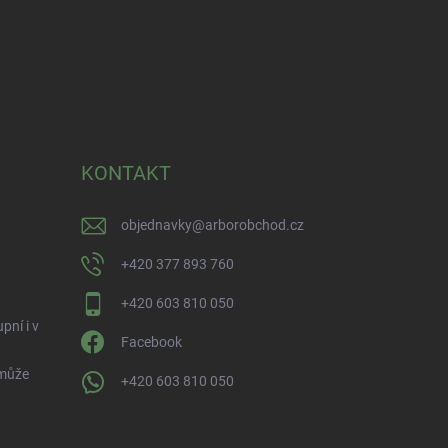
KONTAKT
objednavky
@
arborobchod.cz
+420 377 893 760
+420 603 810 050
pní i v
Facebook
 může
+420 603 810 050