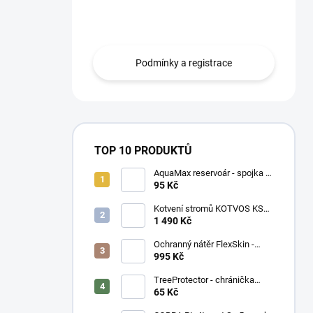
n
smlouvou mohou zboží odebírat na
í
fakturu s 30ti denní splatností
p
a
Podmínky a registrace
n
e
l
TOP 10 PRODUKTŮ
AquaMax reservoár - spojka 3
mm
95 Kč
Kotvení stromů KOTVOS KSK-
Z - set
1 490 Kč
Ochranný nátěr FlexSkin -
kyblík
995 Kč
TreeProtector - chránička
zelená
65 Kč