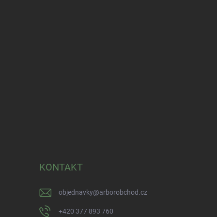
KONTAKT
objednavky
@
arborobchod.cz
+420 377 893 760