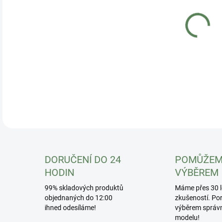
DO:
11.
Lov
DETA
DORUČENÍ DO 24
POMŮŽEM
HODIN
VÝBĚREM
99% skladových produktů
Máme přes 30 l
objednaných do 12:00
zkušeností. Po
ihned odesíláme!
výběrem správ
modelu!