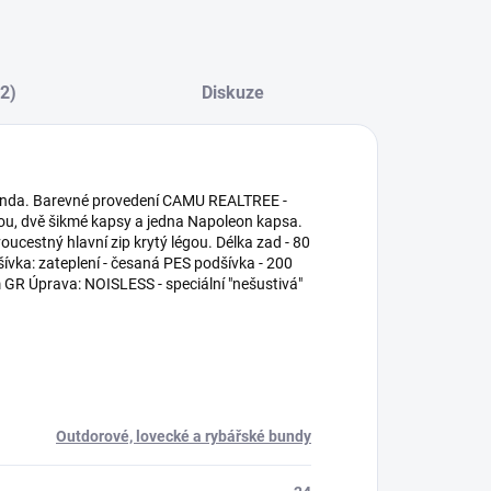
(2)
Diskuze
unda. Barevné provedení CAMU REALTREE -
opou, dvě šikmé kapsy a jedna Napoleon kapsa.
oucestný hlavní zip krytý légou. Délka zad - 80
šívka: zateplení - česaná PES podšívka - 200
 Úprava: NOISLESS - speciální "nešustivá"
Outdorové, lovecké a rybářské bundy