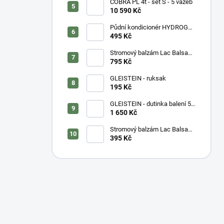
COBRA PL 4t - set S - 5 vazeb
10 590 Kč
Půdní kondicionér HYDROGEL
- vážený
495 Kč
Stromový balzám Lac Balsam
- kyblík
795 Kč
GLEISTEIN - ruksak
195 Kč
GLEISTEIN - dutinka balení 50
m
1 650 Kč
Stromový balzám Lac Balsam
- tuba
395 Kč