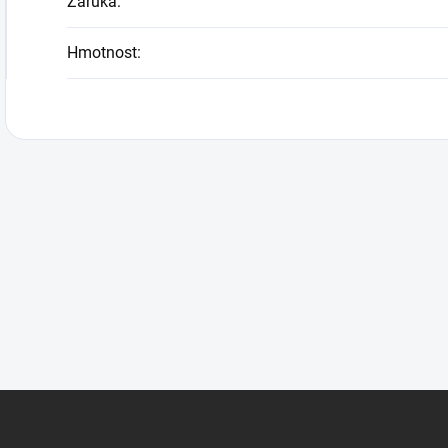
Záruka
:
Hmotnost
: