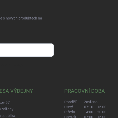
ce o nových produktech na
sobních údajů
ESA VÝDEJNY
PRACOVNÍ DOBA
Pondělí
Zavřeno
šov 57
Úterý
07:10 – 16:00
3 Nýřany
Středa
14:00 – 20:00
republika
Čtvrtek
07:00 – 16:00