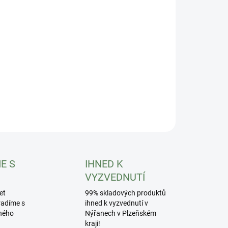
8.2026
−
+
Přidat do košíku
ecká zimní bunda REAL Tree
ILNÍ INFORMACE
ZEPTAT SE
HLÍDAT
E S
IHNED K
VYZVEDNUTÍ
et
99% skladových produktů
radíme s
ihned k vyzvednutí v
ného
Nýřanech v Plzeňském
kraji!