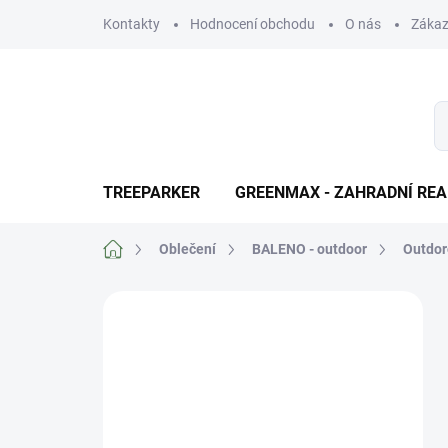
Přejít
Kontakty
Hodnocení obchodu
O nás
Zákaz
na
obsah
TREEPARKER
GREENMAX - ZAHRADNÍ REA
Domů
Oblečení
BALENO - outdoor
Outdor
P
o
Výhody pro
s
registrované
t
r
zákazniky
a
n
Naši zákazníci s podepsanou