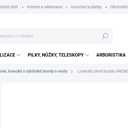
nický účet
Vrácení a reklamace
Doručení a platby
Obchodní
Hledat
LIZACE
PILKY, NŮŽKY, TELESKOPY
ARBORISTIKA
ové, lovecké a rybářské bundy a vesty
Lovecká zimní bunda AREND
ZNAČKA:
BALENO
1
1 6
Měr
IHN
cena
MŮŽ