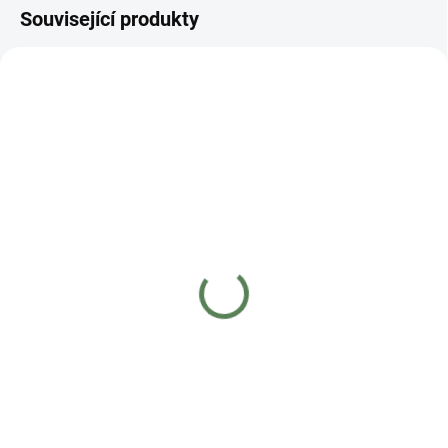
Související produkty
NOVINKA
MOMENTÁLNĚ NEDOSTUPNÉ
Pilka s pouzdrem SILKY
- SUGOI 330-6,5-5,5
2 650 Kč
2 190,08 Kč bez DPH
Detail
Profesionální zahradnická pilka s
pouzdrem SILKY