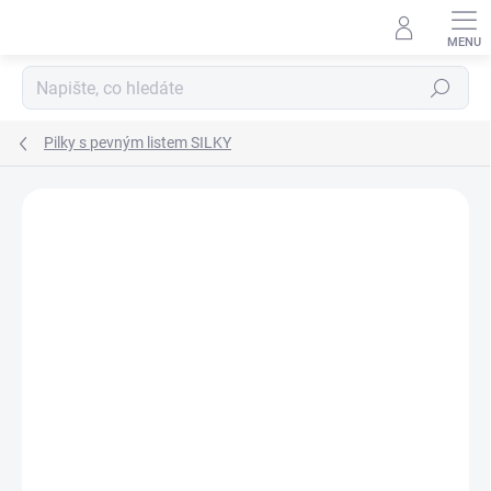
Přejít
na
obsah
Hledat
Pilky s pevným listem SILKY
ZNAČKA:
SILKY