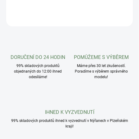
DETAILNÍ INFORMACE
ZEPTAT SE
HLÍDAT
DORUČENÍ DO 24 HODIN
POMŮŽEME S VÝBĚREM
99% skladových produktů
Máme přes 30 let zkušeností.
objednaných do 12:00 ihned
Poradíme s výběrem správného
odesíláme!
modelu!
IHNED K VYZVEDNUTÍ
99% skladových produktů ihned k vyzvednutí v Nýřanech v Plzeňském
kraji!