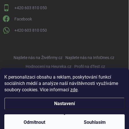
+420 603 810 050
Facebook
+420 603 810 050
Najdete nás na Živéfirmy.cz
Najdete nás na InfoDnes.cz
Hodnocení na Heureka.cz
Profil na dTest.cz
K personalizaci obsahu a reklam, poskytování funkcí
sociálních médií a analýze naší návštěvnosti využíváme
soubory cookies. Více informací
zde
.
Nastavení
Copyright 2026
ARBORISTICKÁ OBCHODNÍ s.r.o.
. Všechna práva vyhrazena.
Upravit nastavení cookies
Odmítnout
Souhlasím