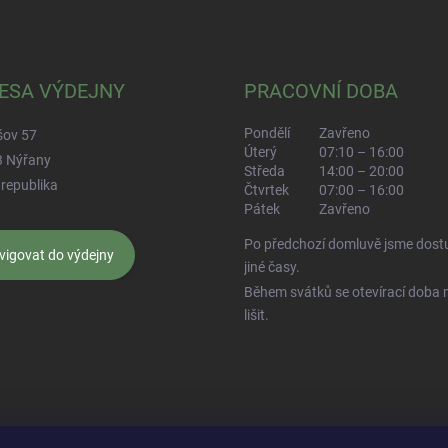
ESA VÝDEJNY
PRACOVNÍ DOBA
Pondělí
Zavřeno
šov 57
Úterý
07:10 – 16:00
3 Nýřany
Středa
14:00 – 20:00
republika
Čtvrtek
07:00 – 16:00
Pátek
Zavřeno
Po předchozí domluvě jsme dostu
vigovat do výdejny
jiné časy.
Během svátků se otevírací doba
lišit.
 Živéfirmy.cz
Najdete nás na InfoDnes.cz
Hodnocení na Heureka.cz
Pr