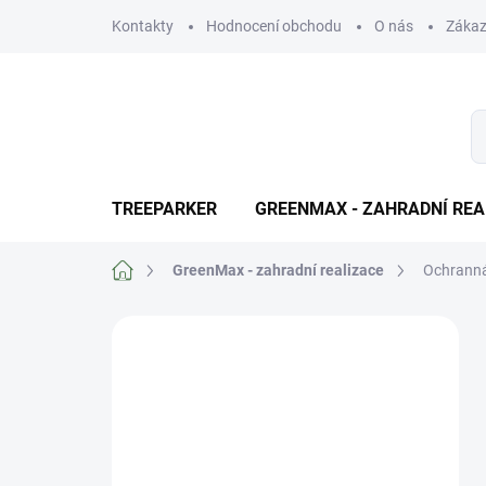
Přejít
Kontakty
Hodnocení obchodu
O nás
Zákaz
na
obsah
TREEPARKER
GREENMAX - ZAHRADNÍ REA
Domů
GreenMax - zahradní realizace
Ochranná
P
o
Výhody pro
s
registrované
t
r
zákazniky
a
n
Naši zákazníci s podepsanou