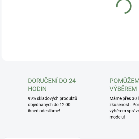
DORUČENÍ DO 24
POMŮŽEM
HODIN
VÝBĚREM
99% skladových produktů
Máme přes 30 l
objednaných do 12:00
zkušeností. Po
ihned odesíláme!
výběrem správ
modelu!