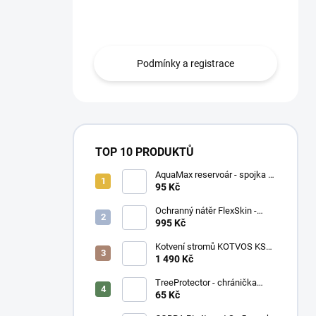
n
smlouvou mohou zboží odebírat na
í
fakturu s 30ti denní splatností
p
a
Podmínky a registrace
n
e
l
TOP 10 PRODUKTŮ
AquaMax reservoár - spojka 3
mm
95 Kč
Ochranný nátěr FlexSkin -
kyblík
995 Kč
Kotvení stromů KOTVOS KSK-
Z - set
1 490 Kč
TreeProtector - chránička
zelená
65 Kč