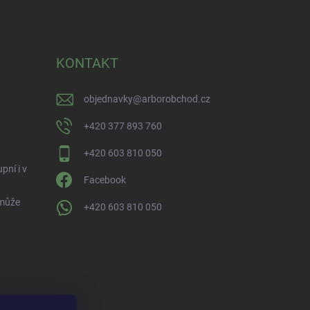
KONTAKT
objednavky
@
arborobchod.cz
+420 377 893 760
+420 603 810 050
pní i v
Facebook
 může
+420 603 810 050
ofil na dTest.cz