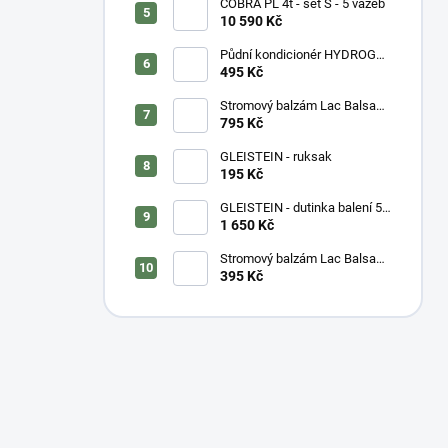
COBRA PL 4t - set S - 5 vazeb
10 590 Kč
Půdní kondicionér HYDROGEL
- vážený
495 Kč
Stromový balzám Lac Balsam
- kyblík
795 Kč
GLEISTEIN - ruksak
195 Kč
GLEISTEIN - dutinka balení 50
m
1 650 Kč
Stromový balzám Lac Balsam
- tuba
395 Kč