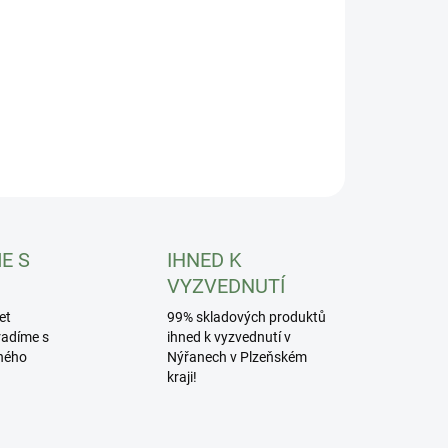
ZEPTAT SE
HLÍDAT
E S
IHNED K
VYZVEDNUTÍ
et
99% skladových produktů
radíme s
ihned k vyzvednutí v
ného
Nýřanech v Plzeňském
kraji!