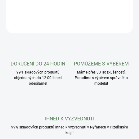
Ochranný prvek ke stromu - typ Autumn
DETAILNÍ INFORMACE
ZEPTAT SE
HLÍDAT
DORUČENÍ DO 24 HODIN
POMŮŽEME S VÝBĚREM
99% skladových produktů
Máme přes 30 let zkušeností.
objednaných do 12:00 ihned
Poradíme s výběrem správného
odesíláme!
modelu!
IHNED K VYZVEDNUTÍ
99% skladových produktů ihned k vyzvednutí v Nýřanech v Plzeňském
kraji!