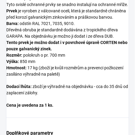
Tyto svislé ochranné prvky se snadno instalují na ochranné mříže.
Prvek
je vyroben z válcované oceli, která je standardně chráněna
před korozí galvanickým zinkováním a práškovou barvou.
Barva:
odstín RAL 7021, 7035, 9010.
Dřevěná obruba je standardně dodávána z tropického dřeva
GARAPA. Na objednávku je možno ji dodat i ze dřeva DUB.
Tento prvek je možno dodat i v povrchové úpravě CORTEN nebo
pouze galvanický zinek.
Rozměr:
polokruh o pr. 700 mm
Výška:
850 mm
Hmotnost:
17 kg (zboží je kvůli rozměrům a prevenci požkození
zasíláno výhradně na paletě)
Dodací lhůta:
zboží je výhradně na objednávku - cca do 35 dnů od
zaplacení zálohy.
Cena je uvedena za 1 ks.
Doplňkové parametry