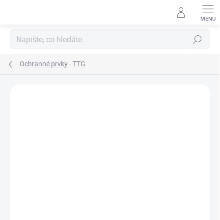
Přejít
na
obsah
Hledat
Ochranné prvky - TTG
ZNAČKA:
GREENMAX