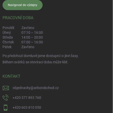
Navigovat do výdejny
PRACOVNÍ DOBA
Pondělí
Zavřeno
Úterý
07:10 – 16:00
Středa
14:00 – 20:00
Čtvrtek
07:00 – 16:00
Pátek
Zavřeno
Po předchozí domluvě jsme dostupní i v jiné časy.
Během svátků se otevírací doba může lišit.
KONTAKT
objednavky
@
arborobchod.cz
+420 377 893 760
+420 603 810 050