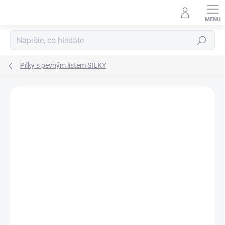
Přejít
na
obsah
Hledat
Pilky s pevným listem SILKY
ZNAČKA:
SILKY