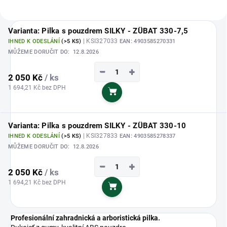
Varianta: Pilka s pouzdrem SILKY - ZÜBAT 330-7,5
| KSI327033
IHNED K ODESLÁNÍ
(>5 KS)
EAN:
4903585270331
MŮŽEME DORUČIT DO:
12.8.2026
−
+
2 050 Kč
/ ks
1 694,21 Kč bez DPH
Do košíku
Varianta: Pilka s pouzdrem SILKY - ZÜBAT 330-10
| KSI327833
IHNED K ODESLÁNÍ
(>5 KS)
EAN:
4903585278337
MŮŽEME DORUČIT DO:
12.8.2026
−
+
2 050 Kč
/ ks
1 694,21 Kč bez DPH
Do košíku
Profesionální zahradnická a arboristická pilka.