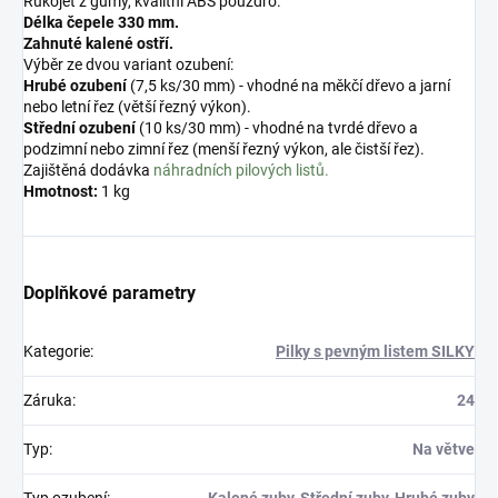
Rukojeť z gumy, kvalitní ABS pouzdro.
Délka čepele 330 mm.
Zahnuté kalené ostří.
Výběr ze dvou variant ozubení:
Hrubé ozubení
(7,5 ks/30 mm) - vhodné na měkčí dřevo a jarní
nebo letní řez (větší řezný výkon).
Střední ozubení
(10 ks/30 mm) - vhodné na tvrdé dřevo a
podzimní nebo zimní řez (menší řezný výkon, ale čistší řez).
Zajištěná dodávka
náhradních pilových listů.
Hmotnost:
1 kg
Doplňkové parametry
Kategorie
:
Pilky s pevným listem SILKY
Záruka
:
24
Typ
:
Na větve
Typ ozubení
:
Kalené zuby, Střední zuby, Hrubé zuby