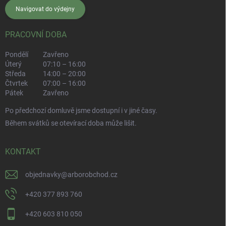
Navigovat do výdejny
PRACOVNÍ DOBA
Pondělí
Zavřeno
Úterý
07:10 – 16:00
Středa
14:00 – 20:00
Čtvrtek
07:00 – 16:00
Pátek
Zavřeno
Po předchozí domluvě jsme dostupní i v jiné časy.
Během svátků se otevírací doba může lišit.
KONTAKT
objednavky
@
arborobchod.cz
+420 377 893 760
+420 603 810 050