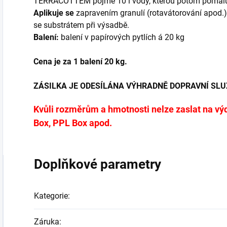
TERRACOTTEM pojme 10 l vody, kterou potom pomalu
Aplikuje se
zapravením granulí (rotavátorování apod.)
se substrátem při výsadbě.
Balení:
balení v papírových pytlích á 20 kg
Cena je za 1 balení 20 kg.
ZÁSILKA JE ODESÍLÁNA VÝHRADNĚ DOPRAVNÍ SL
Kvůli rozměrům a hmotnosti nelze zaslat na vý
Box, PPL Box apod.
Doplňkové parametry
Kategorie
:
Záruka
: