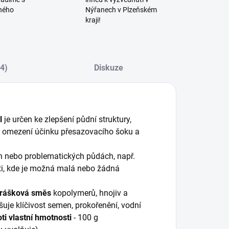
ného
Nýřanech v Plzeňském
kraji!
(4)
Diskuze
l
je určen ke zlepšení půdní struktury,
nů, omezení účinku přesazovacího šoku a
h nebo problematických půdách, např.
ti, kde je možná malá nebo žádná
prášková směs
kopolymerů, hnojiv a
uje klíčivost semen, prokořenění, vodní
i vlastní hmotnosti
- 100 g