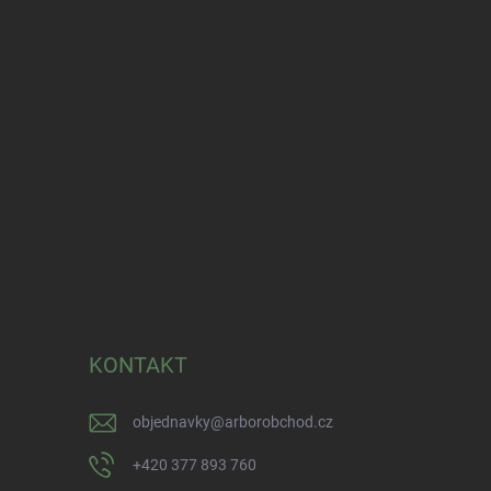
KONTAKT
objednavky
@
arborobchod.cz
+420 377 893 760