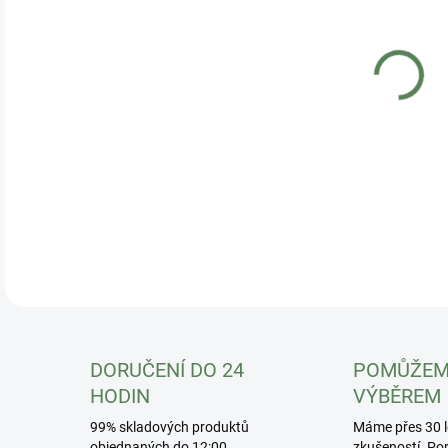
Fyz
DETA
DORUČENÍ DO 24
POMŮŽEM
HODIN
VÝBĚREM
99% skladových produktů
Máme přes 30 l
objednaných do 12:00
zkušeností. Po