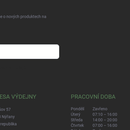
ce o nových produktech na
sobních údajů
ESA VÝDEJNY
PRACOVNÍ DOBA
Pondělí
Zavřeno
šov 57
Úterý
07:10 – 16:00
3 Nýřany
Středa
14:00 – 20:00
republika
Čtvrtek
07:00 – 16:00