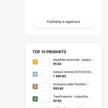
n
smlouvou mohou zboží odebírat na
í
fakturu s 30ti denní splatností
p
a
Podmínky a registrace
n
e
l
TOP 10 PRODUKTŮ
AquaMax reservoár - spojka 3
mm
95 Kč
Kotvení stromů KOTVOS KSK-
Z - set
1 490 Kč
Ochranný nátěr FlexSkin -
kyblík
995 Kč
TreeProtector - chránička
zelená
65 Kč