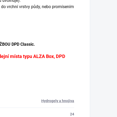
 uvolňuje).
 do vrchní vrstvy půdy, nebo promísením
UŽBOU
DPD Classic.
dejní místa typu ALZA Box, DPD
Hydrogely a hnojiva
24