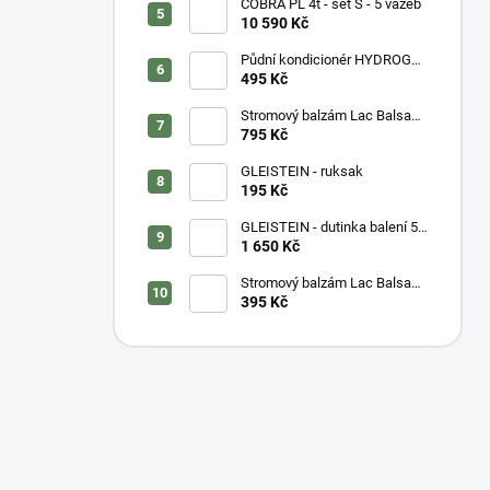
COBRA PL 4t - set S - 5 vazeb
10 590 Kč
Půdní kondicionér HYDROGEL
- vážený
495 Kč
Stromový balzám Lac Balsam
- kyblík
795 Kč
GLEISTEIN - ruksak
195 Kč
GLEISTEIN - dutinka balení 50
m
1 650 Kč
Stromový balzám Lac Balsam
- tuba
395 Kč