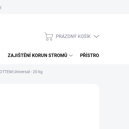
 podmínky
Podmínky ochrany osobních údajů
PRÁZDNÝ KOŠÍK
NÁKUPNÍ
KOŠÍK
ZAJIŠTĚNÍ KORUN STROMŮ
PŘÍSTROJE
OBLE
OTTEM Universal - 20 kg
 990 Kč
/ bal
29,75 Kč bez DPH
ná
 DOTAZ
: