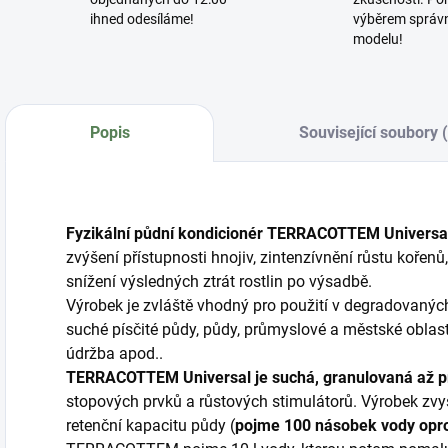
ihned odesíláme!
výběrem správ
modelu!
Popis
Související soubory 
Fyzikální půdní kondicionér TERRACOTTEM
Universa
zvýšení přístupnosti hnojiv, zintenzívnění růstu koře
snížení výsledných ztrát rostlin po výsadbě.
Výrobek je zvláště vhodný pro použití v degradovanýc
suché písčité půdy, půdy, průmyslové a městské oblas
údržba apod..
TERRACOTTEM Universal je suchá, granulovaná až 
stopových prvků a růstových stimulátorů. Výrobek zvyš
retenční kapacitu půdy (
pojme 100 násobek vody oprot