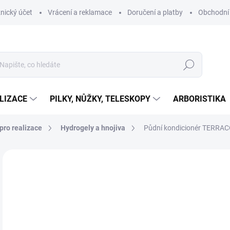
nický účet
Vrácení a reklamace
Doručení a platby
Obchodní
Hledat
LIZACE
PILKY, NŮŽKY, TELESKOPY
ARBORISTIKA
pro realizace
Hydrogely a hnojiva
Půdní kondicionér TERRAC
ZNAČKA:
TERRACOTTEM
8
7 4
Měr
NA
cena