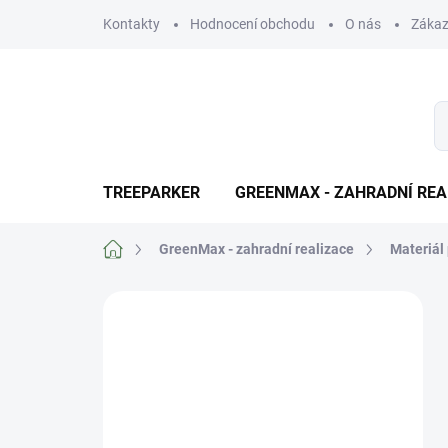
Přejít
Kontakty
Hodnocení obchodu
O nás
Zákaz
na
obsah
TREEPARKER
GREENMAX - ZAHRADNÍ REA
Domů
GreenMax - zahradní realizace
Materiál 
P
o
Výhody pro
s
registrované
t
r
zákazniky
a
n
Naši zákazníci s podepsanou