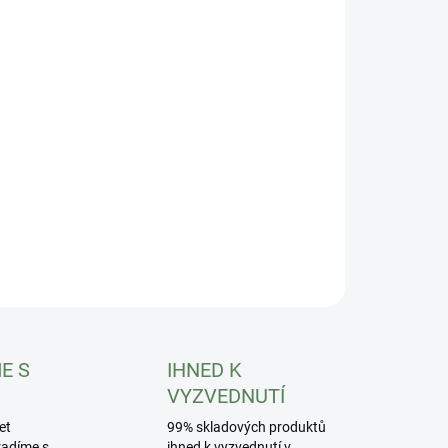
ikální půdní kondicionér TERRACOTTEM Universal
ILNÍ INFORMACE
ZEPTAT SE
HLÍDAT
E S
IHNED K
VYZVEDNUTÍ
et
99% skladových produktů
radíme s
ihned k vyzvednutí v