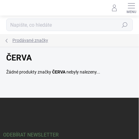
Přejít
na
obsah
Hledat
Prodávané značky
ČERVA
Žádné produkty značky
ČERVA
nebyly nalezeny...
Z
á
p
a
t
í
ODEBÍRAT NEWSLETTER