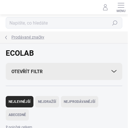
Přejít
na
obsah
Hledat
Prodávané značky
ECOLAB
OTEVŘÍT FILTR
Ř
a
NEJLEVNĚJŠÍ
NEJDRAŽŠÍ
NEJPRODÁVANĚJŠÍ
z
e
ABECEDNĚ
n
í
2
položek celkem