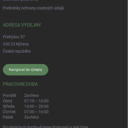
Podmínky ochrany osobních údajů
ADRESA VÝDEJNY
Přehýšov 57
330 23 Nýřany
Česká republika
Navigovat do výdejny
PRACOVNÍ DOBA
Pondělí
Zavřeno
Úterý
07:10 – 16:00
Středa
14:00 – 20:00
Čtvrtek
07:00 – 16:00
Pátek
Zavřeno
Po předchozí domluvě jsme dostupní i v jiné časy.