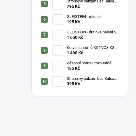
Stromový balzám Lac Balsam
- kyblík
795 Kč
GLEISTEIN - ruksak
195 Kč
GLEISTEIN - dutinka balení 50
m
1 650 Kč
Kotvení stromů KOTVOS KSK-
Z - set
1 490 Kč
Zásobní pomalurozpustné
hnojivo SILVAMIX C 60 -
185 Kč
vážený
Stromový balzám Lac Balsam
- tuba
395 Kč