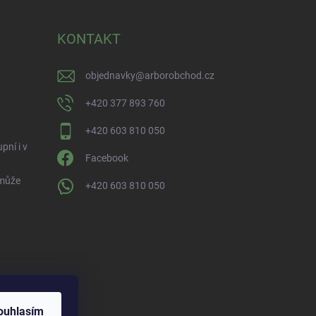
KONTAKT
objednavky
@
arborobchod.cz
+420 377 893 760
+420 603 810 050
pní i v
Facebook
 může
+420 603 810 050
ofil na dTest.cz
ouhlasím