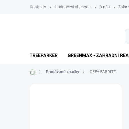
Přejít
Kontakty
Hodnocení obchodu
O nás
Zákaz
na
obsah
TREEPARKER
GREENMAX - ZAHRADNÍ REA
Domů
Prodávané značky
GEFA FABRITZ
P
o
Výhody pro
s
registrované
t
r
zákazniky
a
n
Naši zákazníci s podepsanou