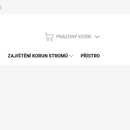
 podmínky
Podmínky ochrany osobních údajů
PRÁZDNÝ KOŠÍK
NÁKUPNÍ
KOŠÍK
ZAJIŠTĚNÍ KORUN STROMŮ
PŘÍSTROJE
OBLE