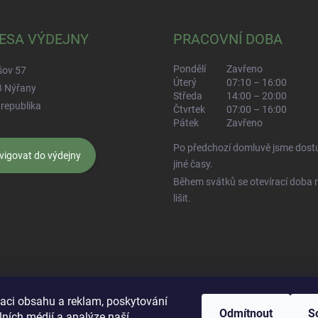
ESA VÝDEJNY
PRACOVNÍ DOBA
Pondělí
Zavřeno
šov 57
Úterý
07:10 – 16:00
3 Nýřany
Středa
14:00 – 20:00
republika
Čtvrtek
07:00 – 16:00
Pátek
Zavřeno
Po předchozí domluvě jsme dostu
vigovat do výdejny
jiné časy.
Během svátků se otevírací doba
lišit.
 Živéfirmy.cz
Najdete nás na InfoDnes.cz
Hodnocení na Heureka.cz
Pr
zaci obsahu a reklam, poskytování
Odmítnout
S
lních médií a analýze naší