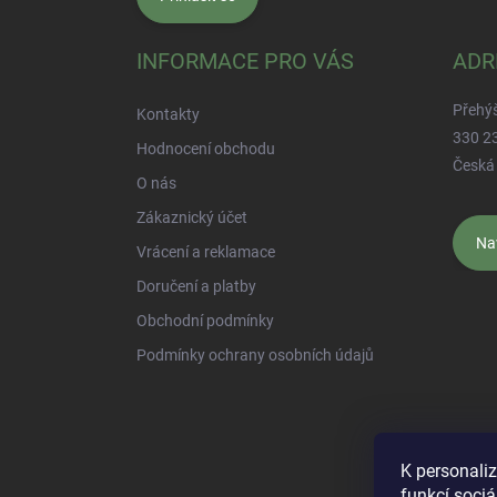
INFORMACE PRO VÁS
ADR
Přehý
Kontakty
330 2
Hodnocení obchodu
Česká 
O nás
Zákaznický účet
Na
Vrácení a reklamace
Doručení a platby
Obchodní podmínky
Podmínky ochrany osobních údajů
Najdete nás na
K personali
funkcí sociá