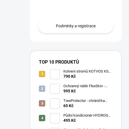
n
smlouvou mohou zboží odebírat na
í
fakturu s 30ti denní splatností
p
a
Podmínky a registrace
n
e
l
TOP 10 PRODUKTŮ
Kotvení stromů KOTVOS KSB-
KB - set
790 Kč
Ochranný nátěr FlexSkin -
kyblík
995 Kč
TreeProtector - chránička
zelená
65 Kč
Půdní kondicionér HYDROGEL
- vážený
495 Kč