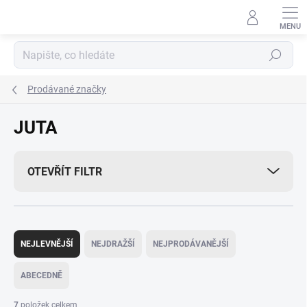
Přejít
na
obsah
Hledat
Prodávané značky
JUTA
OTEVŘÍT FILTR
Ř
a
NEJLEVNĚJŠÍ
NEJDRAŽŠÍ
NEJPRODÁVANĚJŠÍ
z
e
ABECEDNĚ
n
í
7
položek celkem