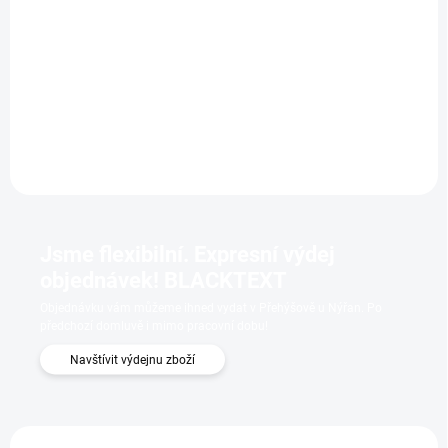
7 603,31 Kč bez DPH
7 603,31 Kč bez DPH
Do košíku
Do košíku
Protierozní kokosová síť
Protierozní kokosová síť
AKTISAFE K700 g/m2
AKTISAFE K700 g/m2
Jsme flexibilní. Expresní výdej
objednávek! BLACKTEXT
Objednávku vám můžeme ihned vydat v Přehýšově u Nýřan. Po
předchozí domluvě i mimo pracovní dobu!
Navštívit výdejnu zboží